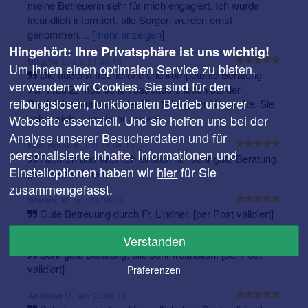
meine Betreuerin sehr für mich engagiert. Ich wurde
freundlich informiert, alle Sorgen wurden ernst
genommen....
[
mehr anzeigen
]
Hingehört: Ihre Privatsphäre ist uns wichtig!
am 24.09.18
Brigitte L.
Um Ihnen einen optimalen Service zu bieten,
Die äußerst freundliche und kompetente Beratung
verwenden wir Cookies. Sie sind für den
von Frau Z. möchte ich besonders loben bei der
reibungslosen, funktionalen Betrieb unserer
Produktberatung und der Einstellung der Hörgeräte. Sie
nahm sich ...
[
mehr anzeigen
]
Webseite essenziell. Und sie helfen uns bei der
Analyse unserer Besucherdaten und für
am 31.08.18
Karl-Heinz S.
personalisierte Inhalte. Informationen und
Fachlich und sachlich einfach nur sehr gute Beratung.
Einstelloptionen haben wir
hier
für Sie
[per Post validiert]
zusammengefasst.
am 29.08.18
Werner W.
Gute Betreuung durch Fr. Lindner. [per Post validiert]
Verstanden
am 28.08.18
Gert M.
Sehr gute Beratung, alle sehr freundlich. [per Post
validiert]
Präferenzen
am 24.08.18
Andreas U.