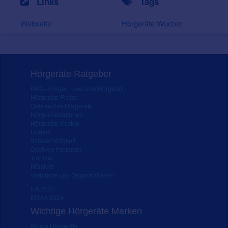
Links
Tags
Webseite
Hörgeräte Wurzen
Hörgeräte Ratgeber
FAQ – Fragen rund ums Hörgerät
Hörgeräte Preise
Gebrauchte Hörgeräte
Hörgerätebatterien
Hörgeräte Kosten
Hörtest
Schwerhörigkeit
Cochlea Implantat
Tinnitus
Hörsturz
Verbände und Organisationen
IFA 2020
EUHA 2024
Wichtige Hörgeräte Marken
Signia Hörgeräte