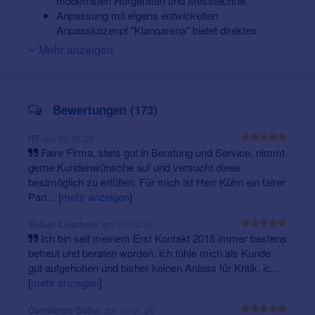
modernsten Hörgeräten und Messtechnik
Anpassung mit eigens entwickelten
Anpasskozenpt "Klangarena" bietet direktes
Vergleichen unterschiedlicher Hörgeräte-
Mehr anzeigen
Technologien
umfangreiches Hörgeräte-Portfolio: Wir führen
Hörgeräte- aller Hersteller.
Gehörschutz: Beratung, Fertigung, Verkauf
Bewertungen (173)
Hörtraining
Unsere Öffnungszeiten:
Tinnitus-Versorgung
Montag bis Freitag: 9.00 – 17.00 Uhr
am 05.06.26
HT
Beratung für CI
Faire Firma, stets gut in Beratung und Service, nimmt
individuelle Termine nach Ladenschluss auf Anfrage
Service CENTER für Cochlear Produkte
gerne Kundenwünsche auf und versucht diese
Schlecht zu Fuß?
Nutzen Sie unseren Hausbesuchs-
Kinderversorgung (Pädakustik)
bestmöglich zu erfüllen. Für mich ist Herr Kühn ein fairer
Service im Umkreis von 20km.
0% Finanzierung
Part...
[
mehr anzeigen
]
spezielle Rauchmelder
Hausbesuchs-Service im Umkreis von 20km an.
am 02.03.26
Volker Löschner
Dazu gehören Städte und Gemeinden im Umkreis
Ich bin seit meinem Erst Kontakt 2018 immer bestens
wie Werdau, Crimmitschau, Wildenfels,
betreut und beraten worden. ich fühle mich als Kunde
Schneeberg, Hartenstein, Mülsen, Meerane
usw
.
gut aufgehoben und bisher keinen Anlass für Kritik. ic...
[
mehr anzeigen
]
am 15.01.26
Constanze Saller