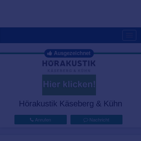
Togg
navig
Ausgezeichnet
Hörakustik Käseberg & Kühn
Anrufen
Nachricht