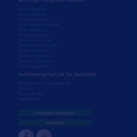
Wichtige Hörgeräte Marken
Signia Hörgeräte
Oticon Hörgeräte
Phonak Hörgeräte
Audio Service Hörgeräte
Widex Hörgeräte
Philips Hörgeräte
Hansaton Hörgeräte
GN Resound Hörgeräte
Unitron Hörgeräte
Starkey Hörgeräte
Bernafon Hörgeräte
Interton Hörgeräte
meinhoergeraet.de für Akustiker
Markt-News für Hörakustiker
Über uns
Partner werden
Dienstleister
Kostenlos registrieren
Anmelden