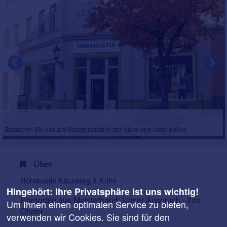
Besuchen Sie uns am Georgenplatz in der Nähe vom Astoria Kino.
Über
Hörakustik Käseberg & Kühn
Hingehört: Ihre Privatsphäre ist uns wichtig!
Hörgeräte aus Meisterhand: Unser Anspruch - Ihre
Um Ihnen einen optimalen Service zu bieten,
Ohren
verwenden wir Cookies. Sie sind für den