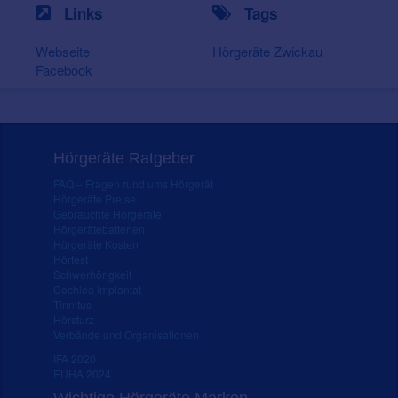
Links
Tags
Webseite
Hörgeräte Zwickau
Facebook
Hörgeräte Ratgeber
FAQ – Fragen rund ums Hörgerät
Hörgeräte Preise
Gebrauchte Hörgeräte
Hörgerätebatterien
Hörgeräte Kosten
Hörtest
Schwerhörigkeit
Cochlea Implantat
Tinnitus
Hörsturz
Verbände und Organisationen
IFA 2020
EUHA 2024