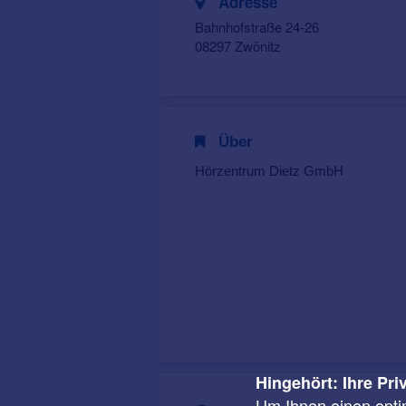
Adresse
Bahnhofstraße 24-26
08297 Zwönitz
Über
Hörzentrum Dietz GmbH
Hingehört: Ihre Pri
Um Ihnen einen opti