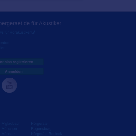
ergeraet.de für Akustiker
s für Hörakustiker
werden
ter
tenlos registrieren
Anmelden
e M'gladbach
Hörgeräte
e München
Regensburg
e Münster
Hörgeräte Rostock