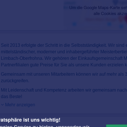
Um die Google Maps-Karte seh
alle Cookies akze
Seit 2013 erfolgte der Schritt in die Selbstständigkeit. Wir sind 
mittelständischer, moderner und inhabergeführter Meisterbertie
Limbach-Oberfrohna. Wir gehören der Einkaufsgemeinschaft Me
Partnerfilialen gute Preise für Sie als unsere Kunden erzielen 
Gemeinsam mit unseren Mitarbeitern können wir auf mehr als 
zurückgreifen.
Mit Leidenschaft und Kompetenz arbeiten wir gemeinsam nach 
das Beste!
Mehr anzeigen
vatsphäre ist uns wichtig!
malen Service zu bieten, verwenden wir