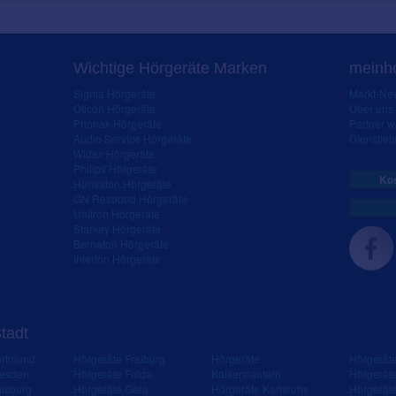
Wichtige Hörgeräte Marken
meinho
Signia Hörgeräte
Markt-New
Oticon Hörgeräte
Über uns
Phonak Hörgeräte
Partner 
Audio Service Hörgeräte
Dienstleis
Widex Hörgeräte
Philips Hörgeräte
Kos
Hansaton Hörgeräte
GN Resound Hörgeräte
Unitron Hörgeräte
Starkey Hörgeräte
Bernafon Hörgeräte
Interton Hörgeräte
Stadt
ortmund
Hörgeräte Freiburg
Hörgeräte
Hörgerät
resden
Hörgeräte Fulda
Kaiserslautern
Hörgerät
isburg
Hörgeräte Gera
Hörgeräte Karlsruhe
Hörgerät