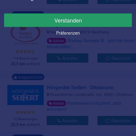
Ausgezeichnet
Verstanden
Seegers Hörerlebnis GmbH
Hauptstraße 27, 85579 Neubiberg
Präferenzen
Starkey Genesis AI - jetzt bei Ihrem
Aktion
Hörakustiker ...
Anrufen
Nachricht
174 Bewertungen
22,5 km
entfernt
Ausgezeichnet
Hörgeräte Seifert - Ottobrunn
Rosenheimer Landstraße 103, 85521 Ottobrunn
Kostenloses Infopaket: Jetzt
Aktion
anfordern!
10 Bewertungen
Anrufen
Nachricht
22,5 km
entfernt