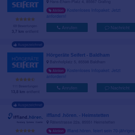
Hans-Eham-Platz 4, 85567 Grafing
Kostenloses Infopaket: Jetzt
Aktion
anfordern!
69 Bewertungen
Anrufen
Nachricht
3,7 km
entfernt
Ausgezeichnet
Hörgeräte Seifert - Baldham
Bahnhofplatz 5, 85598 Baldham
Kostenloses Infopaket: Jetzt
Aktion
anfordern!
111 Bewertungen
Anrufen
Nachricht
13,8 km
entfernt
Ausgezeichnet
iffland .hören. - Heimstetten
Räterstrasse 22a, 85551 Heimstetten
iffland.hören. feiert sein 70-jähriges
Aktion