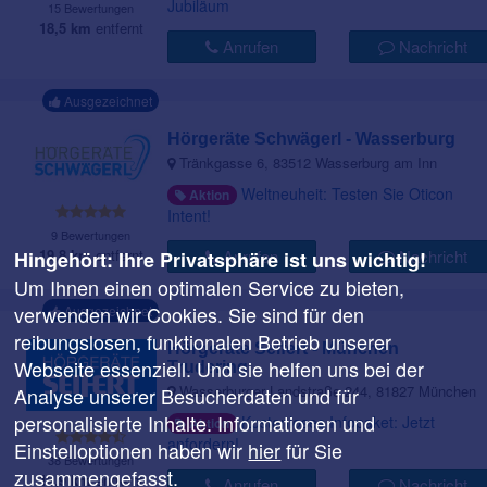
Jubiläum
15 Bewertungen
18,5 km
entfernt
Anrufen
Nachricht
Ausgezeichnet
Hörgeräte Schwägerl - Wasserburg
Tränkgasse 6, 83512 Wasserburg am Inn
Weltneuheit: Testen Sie Oticon
Aktion
Intent!
9 Bewertungen
19,8 km
entfernt
Anrufen
Nachricht
Hingehört: Ihre Privatsphäre ist uns wichtig!
Um Ihnen einen optimalen Service zu bieten,
verwenden wir Cookies. Sie sind für den
Ausgezeichnet
reibungslosen, funktionalen Betrieb unserer
Hörgeräte Seifert - München
Webseite essenziell. Und sie helfen uns bei der
Trudering
Wasserburger Landstraße 244, 81827 München
Analyse unserer Besucherdaten und für
personalisierte Inhalte. Informationen und
Kostenloses Infopaket: Jetzt
Aktion
anfordern!
Einstelloptionen haben wir
hier
für Sie
38 Bewertungen
zusammengefasst.
19,9 km
entfernt
Anrufen
Nachricht