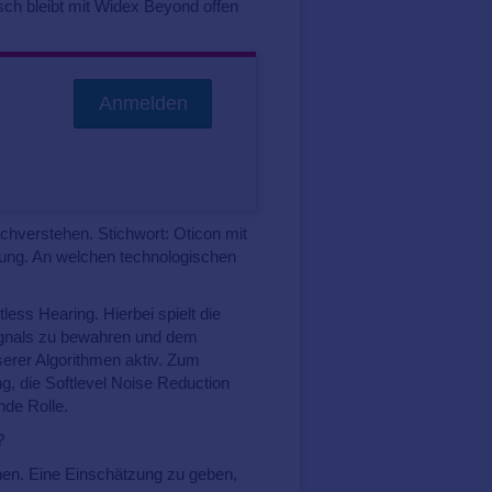
ch bleibt mit Widex Beyond offen
Anmelden
verstehen. Stichwort: Oticon mit
ung. An welchen technologischen
ess Hearing. Hierbei spielt die
lsignals zu bewahren und dem
erer Algorithmen aktiv. Zum
, die Softlevel Noise Reduction
nde Rolle.
?
hen. Eine Einschätzung zu geben,