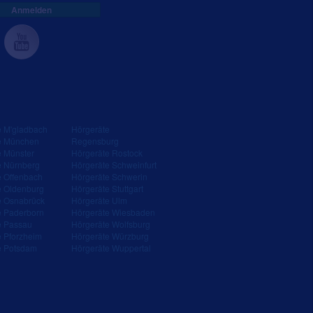
Anmelden
e M'gladbach
Hörgeräte
e München
Regensburg
e Münster
Hörgeräte Rostock
e Nürnberg
Hörgeräte Schweinfurt
e Offenbach
Hörgeräte Schwerin
e Oldenburg
Hörgeräte Stuttgart
e Osnabrück
Hörgeräte Ulm
e Paderborn
Hörgeräte Wiesbaden
e Passau
Hörgeräte Wolfsburg
e Pforzheim
Hörgeräte Würzburg
e Potsdam
Hörgeräte Wuppertal