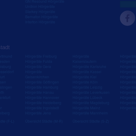
GN Resound Hörgeräte
Unitron Hörgeräte
Starkey Hörgeräte
Bernafon Hörgeräte
Interton Hörgeräte
Stadt
ortmund
Hörgeräte Freiburg
Hörgeräte
Hörgerät
resden
Hörgeräte Fulda
Kaiserslautern
Hörgerät
isburg
Hörgeräte Gera
Hörgeräte Karlsruhe
Hörgerät
sseldorf
Hörgeräte
Hörgeräte Kassel
Hörgerät
urt
Gelsenkirchen
Hörgeräte Kiel
Hörgerät
ssen
Hörgeräte Göttingen
Hörgeräte Köln
Hörgerät
slingen
Hörgeräte Hamburg
Hörgeräte Leipzig
Hörgerät
rth
Hörgeräte Hanau
Hörgeräte Leverkusen
Hörgerät
ankfurt
Hörgeräte Hannover
Hörgeräte Lübeck
Hörgerät
Hörgeräte Heidelberg
Hörgeräte Magdeburg
Hörgerät
er
Hörgeräte Ingolstadt
Hörgeräte Mainz
Hörgerät
eiberg
Hörgeräte Jena
Hörgeräte Mannheim
dte (F-L)
Übersicht Städte (M-R)
Übersicht Städte (S-Z)