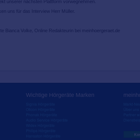
ekt unserer nächsten Plattform vorwegnehmen.
n uns für das Interview Herr Müller.
te Bianca Volke, Online Redakteurin bei meinhoergeraet.de
Wichtige Hörgeräte Marken
meinho
Signia Hörgeräte
Markt-New
Oticon Hörgeräte
Über uns
Phonak Hörgeräte
Partner 
Audio Service Hörgeräte
Dienstleis
Widex Hörgeräte
Philips Hörgeräte
Kos
Hansaton Hörgeräte