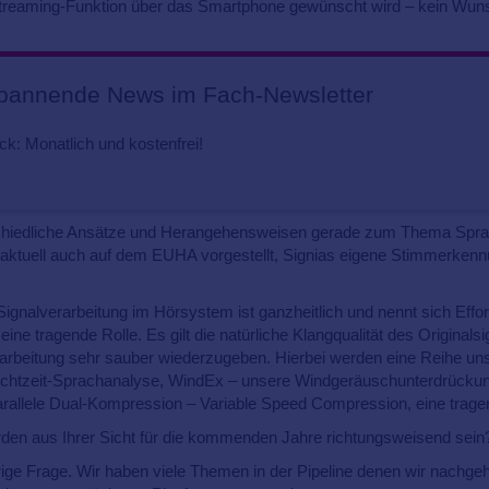
Streaming-Funktion über das Smartphone gewünscht wird – kein Wuns
spannende News im Fach-Newsletter
ck: Monatlich und kostenfrei!
chiedliche Ansätze und Herangehensweisen gerade zum Thema Sprach
aktuell auch auf dem EUHA vorgestellt, Signias eigene Stimmerkenn
gnalverarbeitung im Hörsystem ist ganzheitlich und nennt sich Effortl
 eine tragende Rolle. Es gilt die natürliche Klangqualität des Origina
rarbeitung sehr sauber wiederzugeben. Hierbei werden eine Reihe uns
e Echtzeit-Sprachanalyse, WindEx – unsere Windgeräuschunterdrückung
parallele Dual-Kompression – Variable Speed Compression, eine trage
den aus Ihrer Sicht für die kommenden Jahre richtungsweisend sein
rige Frage. Wir haben viele Themen in der Pipeline denen wir nachge