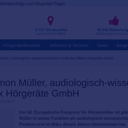
r Schwerhörige und Hörgeräte-Träger
5.137 Hörakustiker
36.446 Bewertun
auch in Ihrer Nähe
Erfahrungen von Ku
Hörgeräteakustiker
Aktionen & Termine
News
Ratge
üller, audiologisch-wissenschaftlicher Leiter bei Widex Hörgeräte GmbH
mon Müller, audiologisch-wiss
ex Hörgeräte GmbH
ffentlicht
Der 62. Europäische Kongress für Hörakustiker ist glei
Müller in seiner Funktion als audiologisch-wissenschaft
Position erst im März dieses Jahres übernommen hat. 