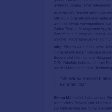
größeres Display, einen integrierte
Auch im IdO-Bereich stellen wir et
MICRO-Hörgeräte mit einer antialle
wenn ich etwas vorwegnehmen darf
Widex Tinnitus Management App in d
Betroffene auf, integriert einen A
welcher Hörgeräteakustiker sich für 
mhg:
Blicken wir auf das letzte Jahr
Hörgerät mit drei Empfangsantennen
Beyond steht für höchste Klangqual
DEX-Zubehör, induktiv oder per D
hat der Markt denn diese Technolo
"Mit Widex Beyond bieten 
Konnektivität"
Simon Müller:
Ich habe auf den Ro
bietet Widex Beyond eine lückenlos
zur Optimierung des Sprachverstehe