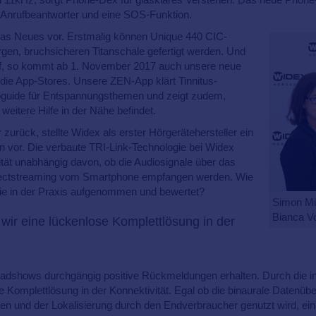
n Anrufbeantworter und eine SOS-Funktion.
was Neues vor. Erstmalig können Unique 440 CIC-
rgen, bruchsicheren Titanschale gefertigt werden. Und
, so kommt ab 1. November 2017 auch unsere neue
ie App-Stores. Unsere ZEN-App klärt Tinnitus-
udioguide für Entspannungsthemen und zeigt zudem,
weitere Hilfe in der Nähe befindet.
 zurück, stellte Widex als erster Hörgerätehersteller ein
 vor. Die verbaute TRI-Link-Technologie bei Widex
ität unabhängig davon, ob die Audiosignale über das
irectstreaming vom Smartphone empfangen werden. Wie
gie in der Praxis aufgenommen und bewertet?
Simon Mül
Bianca Vo
wir eine lückenlose Komplettlösung in der
adshows durchgängig positive Rückmeldungen erhalten. Durch die int
e Komplettlösung in der Konnektivität. Egal ob die binaurale Datenü
n und der Lokalisierung durch den Endverbraucher genutzt wird, ein