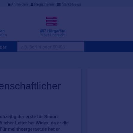
Anmelden
·
Registrieren
Markt-News
gen
487 Hörgeräte
nden
in der Übersicht
ber
enschaftlicher
chzeitig der erste für Simon
licher Leiter bei Widex, da er die
Für meinhoergeraet.de hat er