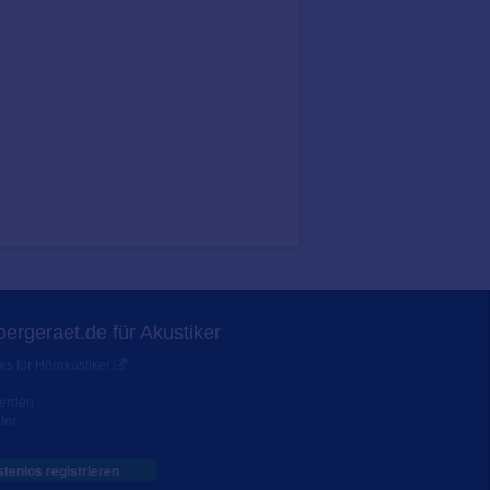
ergeraet.de für Akustiker
s für Hörakustiker
werden
ter
tenlos registrieren