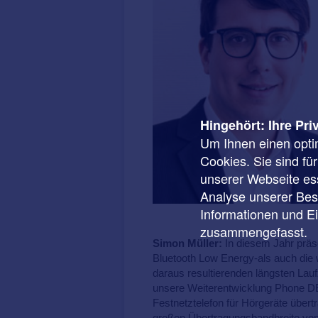
Hingehört: Ihre Pri
Um Ihnen einen opti
Cookies. Sie sind fü
unserer Webseite ess
Analyse unserer Besu
Informationen und E
zusammengefasst.
Simon Müller:
In diesem Jahr präs
Bluetooth Low Energy-als auch die
daraus resultierenden längsten Lau
unsere Weiterentwicklung Phone DE
Festnetztelefon für Hörgeräte übert
großen Übertragungsbandbreite von