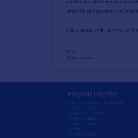
würde daher den Überraschungseff
mhg:
Wir sind gespannt und bedanke
Das Gespräch mit Herrn Müller führ
Tags:
Widex Beyond
Hörgeräte Ratgeber
FAQ – Fragen rund ums Hörgerät
Hörgeräte Preise
Gebrauchte Hörgeräte
Hörgerätebatterien
Hörgeräte Kosten
Hörtest
Schwerhörigkeit