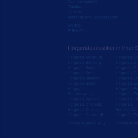
Cochlea Implantat
Tinnitus
Hörsturz
Verbände und Organisationen
IFA 2020
EUHA 2024
Hörgeräteakustiker in Ihrer 
Hörgeräte Augsburg
Hörgeräte D
Hörgeräte Bamberg
Hörgeräte D
Hörgeräte Bayreuth
Hörgeräte Du
Hörgeräte Berlin
Hörgeräte Dü
Hörgeräte Bielefeld
Hörgeräte Erf
Hörgeräte Bochum
Hörgeräte E
Hörgeräte
Hörgeräte Es
Braunschweig
Hörgeräte Fü
Hörgeräte Bremen
Hörgeräte Fr
Hörgeräte Chemnitz
Hörgeräte
Hörgeräte Cottbus
Frankfurt/Od
Hörgeräte Darmstadt
Hörgeräte Fr
Übersicht Städte (A-E)
Übersicht Stä