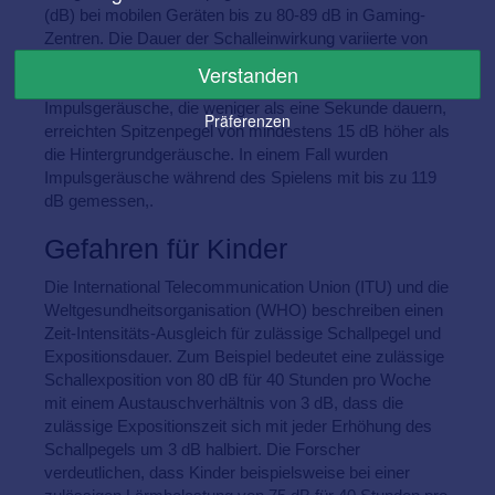
(dB) bei mobilen Geräten bis zu 80-89 dB in Gaming-
Zentren. Die Dauer der Schalleinwirkung variierte von
täglich bis einmal im Monat, jeweils für mindestens eine
Verstanden
Stunde, im Durchschnitt drei Stunden pro Woche.
Impulsgeräusche, die weniger als eine Sekunde dauern,
Präferenzen
erreichten Spitzenpegel von mindestens 15 dB höher als
die Hintergrundgeräusche. In einem Fall wurden
Impulsgeräusche während des Spielens mit bis zu 119
dB gemessen,.
Gefahren für Kinder
Die International Telecommunication Union (ITU) und die
Weltgesundheitsorganisation (WHO) beschreiben einen
Zeit-Intensitäts-Ausgleich für zulässige Schallpegel und
Expositionsdauer. Zum Beispiel bedeutet eine zulässige
Schallexposition von 80 dB für 40 Stunden pro Woche
mit einem Austauschverhältnis von 3 dB, dass die
zulässige Expositionszeit sich mit jeder Erhöhung des
Schallpegels um 3 dB halbiert. Die Forscher
verdeutlichen, dass Kinder beispielsweise bei einer