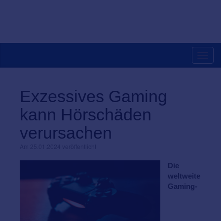
Toggl
navig
Exzessives Gaming
kann Hörschäden
verursachen
Am 25.01.2024 veröffentlicht
Die
weltweite
Gaming-