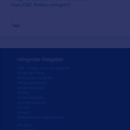
Kann CBD Tinnitus verringern?
Tags:
Hörgeräte Ratgeber
FAQ – Fragen rund ums Hörgerät
Hörgeräte Preise
Gebrauchte Hörgeräte
Hörgerätebatterien
Hörgeräte Kosten
Hörtest
Schwerhörigkeit
Cochlea Implantat
Tinnitus
Hörsturz
Verbände und Organisationen
IFA 2020
EUHA 2024