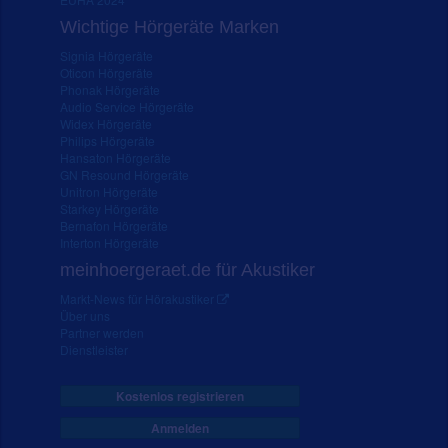
Wichtige Hörgeräte Marken
Signia Hörgeräte
Oticon Hörgeräte
Phonak Hörgeräte
Audio Service Hörgeräte
Widex Hörgeräte
Philips Hörgeräte
Hansaton Hörgeräte
GN Resound Hörgeräte
Unitron Hörgeräte
Starkey Hörgeräte
Bernafon Hörgeräte
Interton Hörgeräte
meinhoergeraet.de für Akustiker
Markt-News für Hörakustiker
Über uns
Partner werden
Dienstleister
Kostenlos registrieren
Anmelden