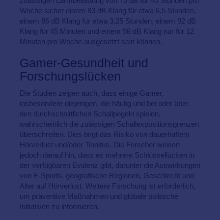
zulässigen Lärmbelastung von 75 dB für 40 Stunden pro
Woche sicher einem 83 dB Klang für etwa 6,5 Stunden,
einem 86 dB Klang für etwa 3,25 Stunden, einem 92 dB
Klang für 45 Minuten und einem 98 dB Klang nur für 12
Minuten pro Woche ausgesetzt sein können.
Gamer-Gesundheit und
Forschungslücken
Die Studien zeigen auch, dass einige Gamer,
insbesondere diejenigen, die häufig und bei oder über
den durchschnittlichen Schallpegeln spielen,
wahrscheinlich die zulässigen Schallexpositionsgrenzen
überschreiten. Dies birgt das Risiko von dauerhaftem
Hörverlust und/oder Tinnitus. Die Forscher weisen
jedoch darauf hin, dass es mehrere Schlüssellücken in
der verfügbaren Evidenz gibt, darunter die Auswirkungen
von E-Sports, geografische Regionen, Geschlecht und
Alter auf Hörverlust. Weitere Forschung ist erforderlich,
um präventive Maßnahmen und globale politische
Initiativen zu informieren.