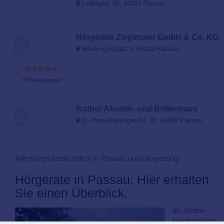
Ludwigstr. 26, 94032 Passau
Hörgeräte Zieglmaier GmbH & Co. KG
Nibelungenplatz 4, 94032 Passau
13 Bewertungen
Rother Akustik- und Brillenhaus
Dr.-Hans-Kapfinger-Str. 24, 94032 Passau
Alle Hörgeräteakustiker in Passau und Umgebung
Hörgeräte in Passau: Hier erhalten
Sie einen Überblick.
Im Süden
Deutschlands