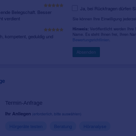
Ja, bei Rückfragen dürfen S
ende Belegschaft. Besser
ht verdient
Sie können Ihre Einwilligung jederze
Veröffentlicht werden Ihre
Hinweis:
Name. Es steht Ihnen frei, Ihren N
ich, kompetent, geduldig und
Bewertungsrichtlinien
.
Absenden
ge
Termin-Anfrage
Ihr Anliegen
(erforderlich, bitte auswählen)
Hörgeräte testen
Beratung
Höranalyse