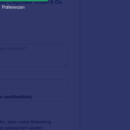
äte Zieglmaier GmbH & Co.
inden
Präferenzen
t veröffentlicht)
nden, dass meine Bewertung
ten gespeichert werden.