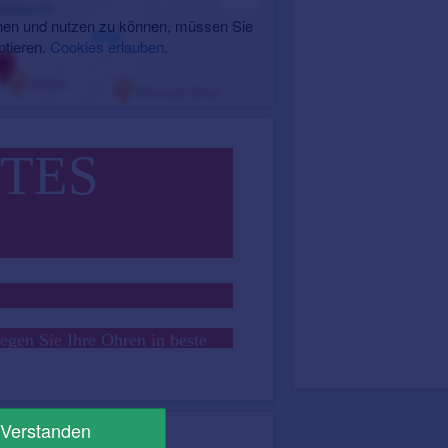
en und nutzen zu können, müssen Sie
ptieren.
Cookies erlauben
.
TES
egen Sie Ihre Ohren in beste
len der größte Hörakustik-
30 Jahren Erfahrung,
Verstanden
ner großen Auswahl an