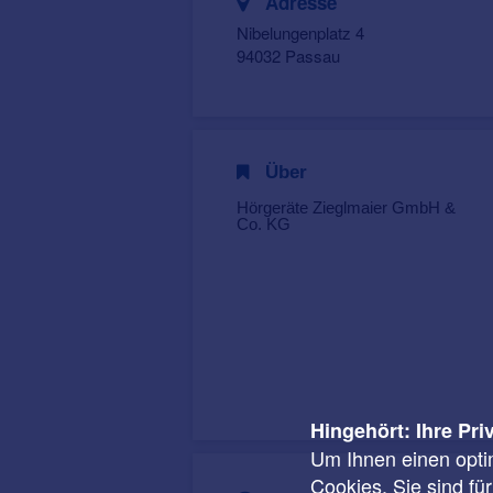
Adresse
Nibelungenplatz 4
94032 Passau
Über
Hörgeräte Zieglmaier GmbH &
Co. KG
Hingehört: Ihre Pri
Um Ihnen einen opti
Cookies. Sie sind fü