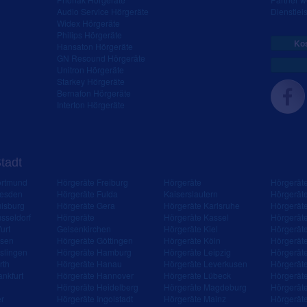
Audio Service Hörgeräte
Dienstleis
Widex Hörgeräte
Philips Hörgeräte
Kos
Hansaton Hörgeräte
GN Resound Hörgeräte
Unitron Hörgeräte
Starkey Hörgeräte
Bernafon Hörgeräte
Interton Hörgeräte
Stadt
ortmund
Hörgeräte Freiburg
Hörgeräte
Hörgerät
resden
Hörgeräte Fulda
Kaiserslautern
Hörgerät
isburg
Hörgeräte Gera
Hörgeräte Karlsruhe
Hörgerät
sseldorf
Hörgeräte
Hörgeräte Kassel
Hörgerät
urt
Gelsenkirchen
Hörgeräte Kiel
Hörgerät
ssen
Hörgeräte Göttingen
Hörgeräte Köln
Hörgerät
slingen
Hörgeräte Hamburg
Hörgeräte Leipzig
Hörgerät
rth
Hörgeräte Hanau
Hörgeräte Leverkusen
Hörgerät
ankfurt
Hörgeräte Hannover
Hörgeräte Lübeck
Hörgerät
Hörgeräte Heidelberg
Hörgeräte Magdeburg
Hörgerät
er
Hörgeräte Ingolstadt
Hörgeräte Mainz
Hörgerät