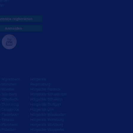
ter
tenlos registrieren
Anmelden
e M'gladbach
Hörgeräte
e München
Regensburg
e Münster
Hörgeräte Rostock
e Nürnberg
Hörgeräte Schweinfurt
e Offenbach
Hörgeräte Schwerin
e Oldenburg
Hörgeräte Stuttgart
e Osnabrück
Hörgeräte Ulm
e Paderborn
Hörgeräte Wiesbaden
e Passau
Hörgeräte Wolfsburg
e Pforzheim
Hörgeräte Würzburg
e Potsdam
Hörgeräte Wuppertal