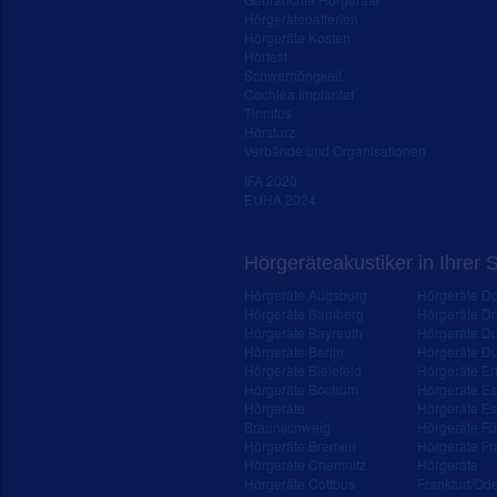
Hörgerätebatterien
Hörgeräte Kosten
Hörtest
Schwerhörigkeit
Cochlea Implantat
Tinnitus
Hörsturz
Verbände und Organisationen
IFA 2020
EUHA 2024
Hörgeräteakustiker in Ihrer 
Hörgeräte Augsburg
Hörgeräte D
Hörgeräte Bamberg
Hörgeräte D
Hörgeräte Bayreuth
Hörgeräte Du
Hörgeräte Berlin
Hörgeräte Dü
Hörgeräte Bielefeld
Hörgeräte Erf
Hörgeräte Bochum
Hörgeräte E
Hörgeräte
Hörgeräte Es
Braunschweig
Hörgeräte Fü
Hörgeräte Bremen
Hörgeräte Fr
Hörgeräte Chemnitz
Hörgeräte
Hörgeräte Cottbus
Frankfurt/Od