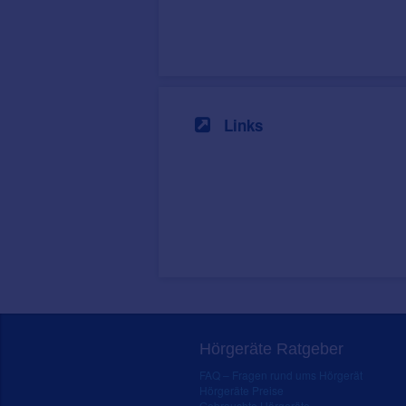
Links
Hörgeräte Ratgeber
FAQ – Fragen rund ums Hörgerät
Hörgeräte Preise
Gebrauchte Hörgeräte