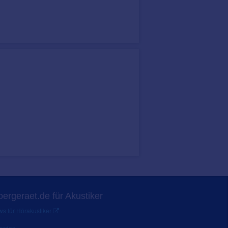
ergeraet.de für Akustiker
s für Hörakustiker
werden