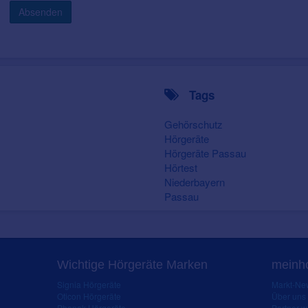
Absenden
Tags
Gehörschutz
Hörgeräte
Hörgeräte Passau
Hörtest
Niederbayern
Passau
Wichtige Hörgeräte Marken
meinho
Signia Hörgeräte
Markt-New
Oticon Hörgeräte
Über uns
Phonak Hörgeräte
Partner 