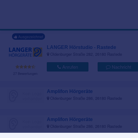
Ausgezeichnet
LANGER Hörstudio - Rastede
Oldenburger Straße 282, 26180 Rastede
Anrufen
Nachricht
27 Bewertungen
Amplifon Hörgeräte
Oldenburger Straße 286, 26180 Rastede
Amplifon Hörgeräte
Oldenburger Straße 286, 26180 Rastede