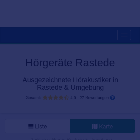
Toggle
navigati
Hörgeräte Rastede
Ausgezeichnete Hörakustiker in
Rastede & Umgebung
Gesamt:
4,9
-
27
Bewertungen
Liste
Karte
2 Hörakustiker in Rastede & Umgebung