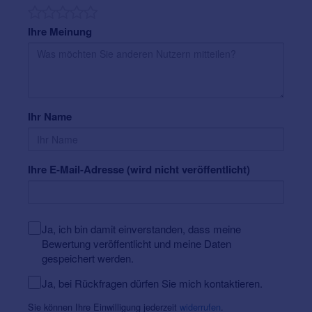
verschwindet dabei nahezu komplett im Gehörgang.
Zudem ist das quiX 4 G5 in den Schalenfarben rot und
blau erhältlich, um es der Ohr-Seite richtig zuordnen zu
Ihre Meinung
können.
Weitere Informationen über
Hörgeräte
Preise
und
Zuzahlung der Krankenkassen
.
Ihr Name
Ihre E-Mail-Adresse (wird nicht veröffentlicht)
Ja, ich bin damit einverstanden, dass meine
Bewertung veröffentlicht und meine Daten
gespeichert werden.
Ja, bei Rückfragen dürfen Sie mich kontaktieren.
Sie können Ihre Einwilligung jederzeit
widerrufen
.