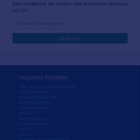
Ihrer Umgebung. Sie erhalten eine ausführliche Beratung
vor Ort.
Suchen
Hörgeräte Ratgeber
FAQ – Fragen rund ums Hörgerät
Hörgeräte Preise
Gebrauchte Hörgeräte
Hörgerätebatterien
Hörgeräte Kosten
Hörtest
Schwerhörigkeit
Cochlea Implantat
Tinnitus
Hörsturz
Verbände und Organisationen