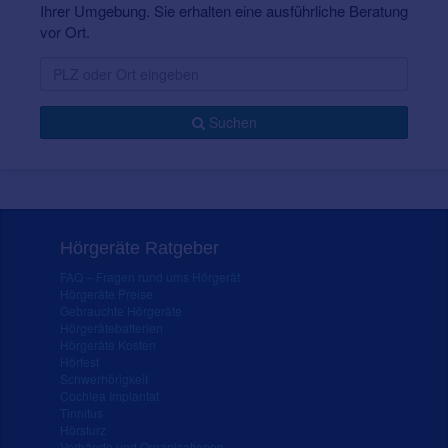
Ihrer Umgebung. Sie erhalten eine ausführliche Beratung
vor Ort.
Suchen
Hörgeräte Ratgeber
FAQ – Fragen rund ums Hörgerät
Hörgeräte Preise
Gebrauchte Hörgeräte
Hörgerätebatterien
Hörgeräte Kosten
Hörtest
Schwerhörigkeit
Cochlea Implantat
Tinnitus
Hörsturz
Verbände und Organisationen