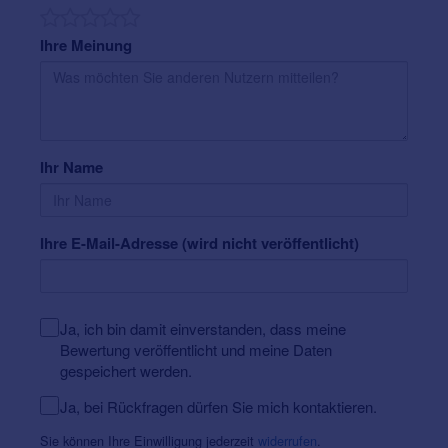
das Rixx 12 G5 in vielen dezenten Farben erhältlich und
dank seiner speziellen Oberflächenbeschichtung
Ihre Meinung
widerstandsfähig gegen das Eindringen von Staub und
Feuchtigkeit.
Weitere Informationen über
Hörgeräte
Preise
und
Zuzahlung der Krankenkassen
.
Ihr Name
Ihre E-Mail-Adresse (wird nicht veröffentlicht)
Ja, ich bin damit einverstanden, dass meine
Bewertung veröffentlicht und meine Daten
gespeichert werden.
Ja, bei Rückfragen dürfen Sie mich kontaktieren.
Sie können Ihre Einwilligung jederzeit
widerrufen
.