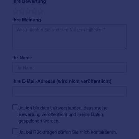
Ihre Bewertung
Hörgeräte sind in vielen modischen, edlen und
klassischen Farben erhältlich.
Ihre Meinung
Weitere Informationen über
Hörgeräte
Preise
und
Zuzahlung der Krankenkassen
.
Ihr Name
Ihre E-Mail-Adresse (wird nicht veröffentlicht)
Ja, ich bin damit einverstanden, dass meine
Bewertung veröffentlicht und meine Daten
gespeichert werden.
Ja, bei Rückfragen dürfen Sie mich kontaktieren.