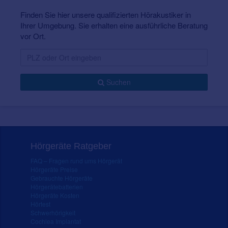
Finden Sie hier unsere qualifizierten Hörakustiker in
Ihrer Umgebung. Sie erhalten eine ausführliche Beratung
vor Ort.
Suchen
Hörgeräte Ratgeber
FAQ – Fragen rund ums Hörgerät
Hörgeräte Preise
Gebrauchte Hörgeräte
Hörgerätebatterien
Hörgeräte Kosten
Hörtest
Schwerhörigkeit
Cochlea Implantat