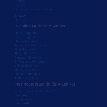
Tinnitus
Hörsturz
Verbände und Organisationen
IFA 2020
EUHA 2024
Wichtige Hörgeräte Marken
Signia Hörgeräte
Oticon Hörgeräte
Phonak Hörgeräte
Audio Service Hörgeräte
Widex Hörgeräte
Philips Hörgeräte
Hansaton Hörgeräte
GN Resound Hörgeräte
Unitron Hörgeräte
Starkey Hörgeräte
Bernafon Hörgeräte
Interton Hörgeräte
meinhoergeraet.de für Akustiker
Markt-News für Hörakustiker
Über uns
Partner werden
Dienstleister