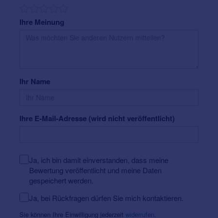
Staub- und Wasserresistent nach der
IP58
Schutznorm
. Alta2 Pro Mini-HdO Hörgeräte sind in
Ihre Meinung
vielen modischen, edlen und klassischen Farben
erhältlich.
Weitere Informationen über
Hörgeräte
Preise
und
Zuzahlung der Krankenkassen
.
Ihr Name
Ihre E-Mail-Adresse (wird nicht veröffentlicht)
Ja, ich bin damit einverstanden, dass meine
Bewertung veröffentlicht und meine Daten
gespeichert werden.
Ja, bei Rückfragen dürfen Sie mich kontaktieren.
Sie können Ihre Einwilligung jederzeit
widerrufen
.