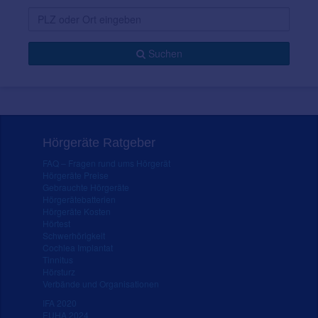
Suchen
Hörgeräte Ratgeber
FAQ – Fragen rund ums Hörgerät
Hörgeräte Preise
Gebrauchte Hörgeräte
Hörgerätebatterien
Hörgeräte Kosten
Hörtest
Schwerhörigkeit
Cochlea Implantat
Tinnitus
Hörsturz
Verbände und Organisationen
IFA 2020
EUHA 2024