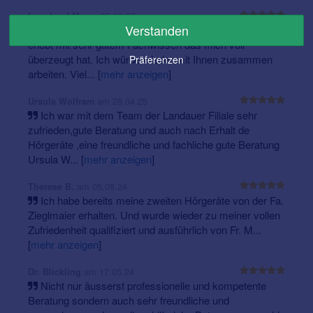
am 25.09.25
Leonhard M.
Verstanden
Ich habe ein sehr kompetentes freundliches Team
erlebt mit sehr gutem Fachwissen das mich voll
überzeugt hat. Ich würde wieder mit Ihnen zusammen
Präferenzen
arbeiten. Viel...
[
mehr anzeigen
]
am 28.04.25
Ursula Wolfram
Ich war mit dem Team der Landauer Filiale sehr
zufrieden,gute Beratung und auch nach Erhalt de
Hörgeräte ,eine freundliche und fachliche gute Beratung
Ursula W...
[
mehr anzeigen
]
am 05.08.24
Therese B.
Ich habe bereits meine zweiten Hörgeräte von der Fa.
Zieglmaier erhalten. Und wurde wieder zu meiner vollen
Zufriedenheit qualifiziert und ausführlich von Fr. M...
[
mehr anzeigen
]
am 17.05.24
Dr. Blickling
Nicht nur äusserst professionelle und kompetente
Beratung sondern auch sehr freundliche und