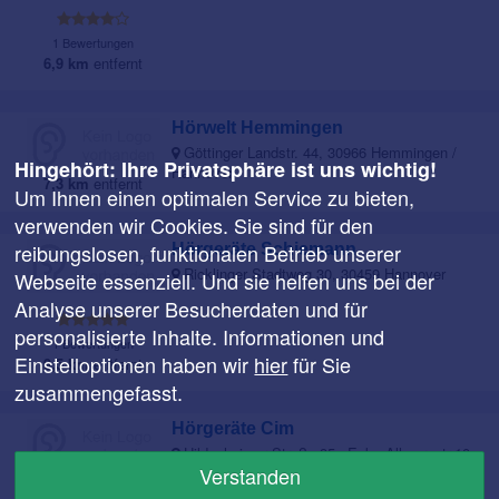
1 Bewertungen
6,9 km
entfernt
Hörwelt Hemmingen
Göttinger Landstr. 44, 30966 Hemmingen /
Hingehört: Ihre Privatsphäre ist uns wichtig!
Hannover
7,3 km
entfernt
Um Ihnen einen optimalen Service zu bieten,
verwenden wir Cookies. Sie sind für den
reibungslosen, funktionalen Betrieb unserer
Hörgeräte Schiemann
Ricklinger Stadtweg 30, 30459 Hannover
Webseite essenziell. Und sie helfen uns bei der
Analyse unserer Besucherdaten und für
personalisierte Inhalte. Informationen und
1 Bewertungen
Einstelloptionen haben wir
hier
für Sie
9,5 km
entfernt
zusammengefasst.
Hörgeräte Cim
Hildesheimer Straße 95a Ecke Allmersstr.10,
Verstanden
30173 Hannover