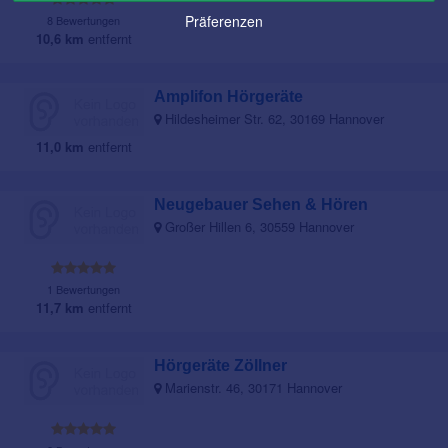
Präferenzen
8 Bewertungen
10,6 km
entfernt
Amplifon Hörgeräte
Hildesheimer Str. 62, 30169 Hannover
11,0 km
entfernt
Neugebauer Sehen & Hören
Großer Hillen 6, 30559 Hannover
1 Bewertungen
11,7 km
entfernt
Hörgeräte Zöllner
Marienstr. 46, 30171 Hannover