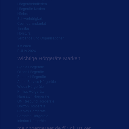
Hörgerätebatterien
Hörgeräte Kosten
Hörtest
Schwerhörigkeit
Cochlea Implantat
Tinnitus
Hörsturz
Verbände und Organisationen
IFA 2020
EUHA 2024
Wichtige Hörgeräte Marken
Signia Hörgeräte
Oticon Hörgeräte
Phonak Hörgeräte
Audio Service Hörgeräte
Widex Hörgeräte
Philips Hörgeräte
Hansaton Hörgeräte
GN Resound Hörgeräte
Unitron Hörgeräte
Starkey Hörgeräte
Bernafon Hörgeräte
Interton Hörgeräte
meinhoergeraet.de für Akustiker