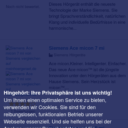
Dieses Hörgerät enthält die neueste
Noch nicht bewertet.
Technologie der Marke Siemens. Sie
bringt Sprachverständlichkeit, natürlichen
Klang und individuelle Bedürfnisse in eine
harmonische...
Siemens Ace micon 7 mi
Siemens Hörgeräte
Ace micon.Kleiner. Intelligenter. Einfacher.
Das neue Ace micon™ ist die jüngste
Innovation unter den Hörgeräten aus dem
Hause Siemens. Sein Herzstück ist
micon™,...
Hingehört: Ihre Privatsphäre ist uns wichtig!
Um Ihnen einen optimalen Service zu bieten,
verwenden wir Cookies. Sie sind für den
3 Bewertungen
reibungslosen, funktionalen Betrieb unserer
Webseite essenziell. Und sie helfen uns bei der