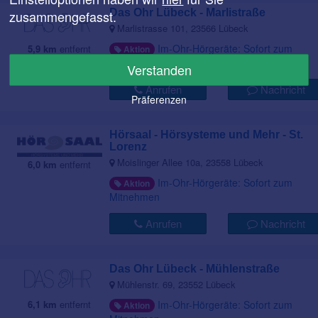
Das Ohr Lübeck - Marlistraße
zusammengefasst.
Marlistrasse 101, 23566 Lübeck
Im-Ohr-Hörgeräte: Sofort zum
5,9 km
entfernt
Aktion
Mitnehmen
Verstanden
Anrufen
Nachricht
Präferenzen
Hörsaal - Hörsysteme und Mehr - St.
Lorenz
Moislinger Allee 10a, 23558 Lübeck
6,0 km
entfernt
Im-Ohr-Hörgeräte: Sofort zum
Aktion
Mitnehmen
Anrufen
Nachricht
Das Ohr Lübeck - Mühlenstraße
Mühlenstr. 69, 23552 Lübeck
Im-Ohr-Hörgeräte: Sofort zum
6,1 km
entfernt
Aktion