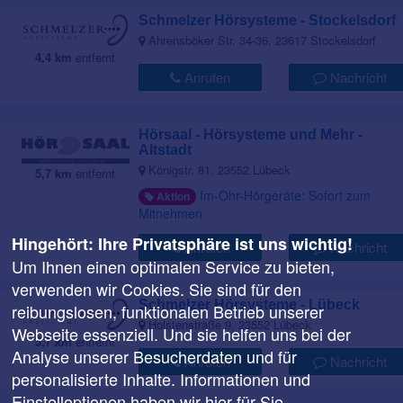
Schmelzer Hörsysteme - Stockelsdorf
Ahrensböker Str. 34-36, 23617 Stockelsdorf
4,4 km
entfernt
Anrufen
Nachricht
Hörsaal - Hörsysteme und Mehr -
Altstadt
Königstr. 81, 23552 Lübeck
5,7 km
entfernt
Im-Ohr-Hörgeräte: Sofort zum
Aktion
Mitnehmen
Hingehört: Ihre Privatsphäre ist uns wichtig!
Anrufen
Nachricht
Um Ihnen einen optimalen Service zu bieten,
verwenden wir Cookies. Sie sind für den
Schmelzer Hörsysteme - Lübeck
reibungslosen, funktionalen Betrieb unserer
Holstenstraße 9, 23552 Lübeck
Webseite essenziell. Und sie helfen uns bei der
5,7 km
entfernt
Analyse unserer Besucherdaten und für
Anrufen
Nachricht
personalisierte Inhalte. Informationen und
Einstelloptionen haben wir
hier
für Sie