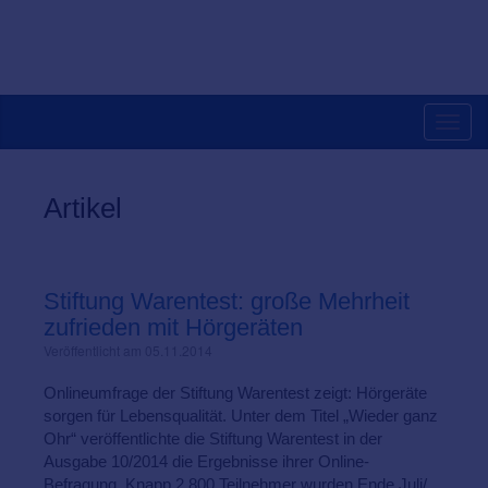
Toggl
navig
Artikel
Stiftung Warentest: große Mehrheit
zufrieden mit Hörgeräten
Veröffentlicht am 05.11.2014
Onlineumfrage der Stiftung Warentest zeigt: Hörgeräte
sorgen für Lebensqualität. Unter dem Titel „Wieder ganz
Ohr“ veröffentlichte die Stiftung Warentest in der
Ausgabe 10/2014 die Ergebnisse ihrer Online-
Befragung. Knapp 2.800 Teilnehmer wurden Ende Juli/