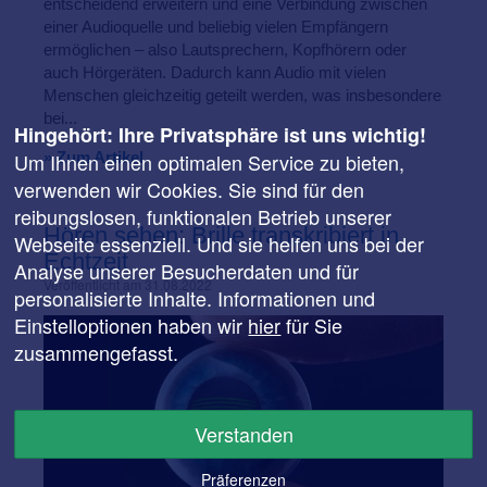
entscheidend erweitern und eine Verbindung zwischen
einer Audioquelle und beliebig vielen Empfängern
ermöglichen – also Lautsprechern, Kopfhörern oder
auch Hörgeräten. Dadurch kann Audio mit vielen
Menschen gleichzeitig geteilt werden, was insbesondere
bei...
Hingehört: Ihre Privatsphäre ist uns wichtig!
Um Ihnen einen optimalen Service zu bieten,
» Zum Artikel
verwenden wir Cookies. Sie sind für den
reibungslosen, funktionalen Betrieb unserer
Hören sehen: Brille transkribiert in
Webseite essenziell. Und sie helfen uns bei der
Echtzeit
Analyse unserer Besucherdaten und für
Veröffentlicht am 31.08.2022
personalisierte Inhalte. Informationen und
Einstelloptionen haben wir
hier
für Sie
zusammengefasst.
Verstanden
Präferenzen