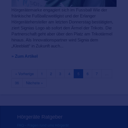
Hörgerätemarke engagiert sich im Fussball Wie der
fränkische Fußballzweitligist und der Erlanger
Hörgerätehersteller am letzten Donnerstag bestätigten,
ziert Signias Logo ab sofort den Ärmel der Trikots. Die
Partnerschaft geht aber über den Platz am Trikotärmel
hinaus. Als Innovationspartner wird Signia dem
„Kleeblatt“ in Zukunft auch...
» Zum Artikel
« Vorherige
1
2
3
4
5
6
7
…
36
Nächste »
Hörgeräte Ratgeber
FAQ – Fragen rund ums Hörgerät