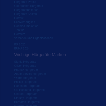
Hörgeräte Preise
Gebrauchte Hörgeräte
Hörgerätebatterien
Hörgeräte Kosten
Hörtest
Schwerhörigkeit
Cochlea Implantat
Tinnitus
Hörsturz
Verbände und Organisationen
IFA 2020
EUHA 2024
Wichtige Hörgeräte Marken
Signia Hörgeräte
Oticon Hörgeräte
Phonak Hörgeräte
Audio Service Hörgeräte
Widex Hörgeräte
Philips Hörgeräte
Hansaton Hörgeräte
GN Resound Hörgeräte
Unitron Hörgeräte
Starkey Hörgeräte
Bernafon Hörgeräte
Interton Hörgeräte